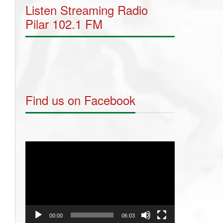
Listen Streaming Radio
Pilar 102.1 FM
Find us on Facebook
Video
Player
00:00
06:03