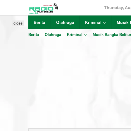
Skip
Thursday, Au
to
content
Berita
Olahraga
Kriminal
Musik 
close
Berita
Olahraga
Kriminal
Musik Bangka Belitu