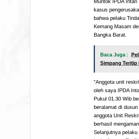
Muntok IPDA Intan 
kasus pengerusakan
bahwa pelaku Tinda
Kemang Masam desa
Bangka Barat.
Baca Juga :
Pel
Simpang Teritip 
“Anggota unit reskr
oleh saya IPDA Inta
Pukul 01.30 Wib be
beralamat di dusu
anggota Unit Reskr
berhasil mengamank
Selanjutnya pelaku