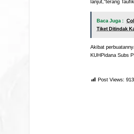
lanjut,”terang Taufi
Baca Juga :
Co
Tiket Ditindak K
Akibat perbuatanny
KUHPidana Subs Pa
Post Views:
913