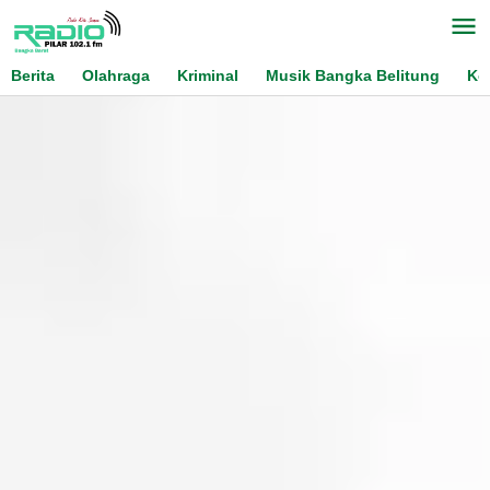
Skip
to
content
Berita
Olahraga
Kriminal
Musik Bangka Belitung
Ko