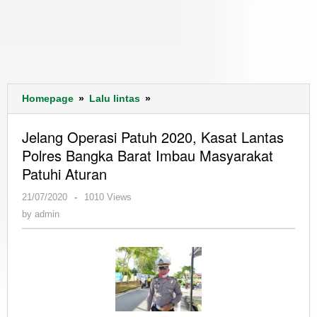
Jelang
Homepage
»
Lalu lintas
»
Operasi
Patuh
Jelang Operasi Patuh 2020, Kasat Lantas
2020,
Polres Bangka Barat Imbau Masyarakat
Kasat
Patuhi Aturan
Lantas
Polres
by
21/07/2020
-
1010 Views
Bangka
admin
by
admin
Barat
Imbau
Masyarakat
Patuhi
Aturan