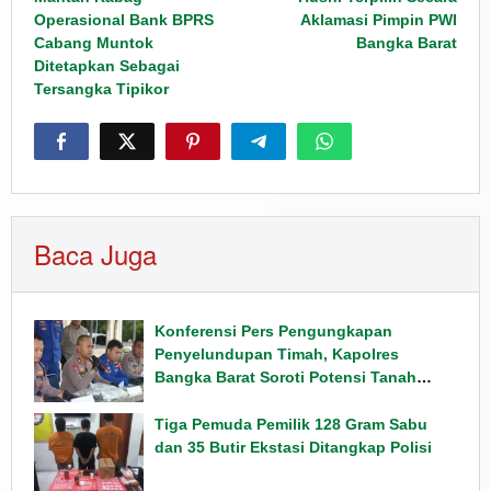
navigation
Operasional Bank BPRS
Aklamasi Pimpin PWI
Cabang Muntok
Bangka Barat
Ditetapkan Sebagai
Tersangka Tipikor
Baca Juga
Konferensi Pers Pengungkapan
Penyelundupan Timah, Kapolres
Bangka Barat Soroti Potensi Tanah
Jarang
Tiga Pemuda Pemilik 128 Gram Sabu
dan 35 Butir Ekstasi Ditangkap Polisi