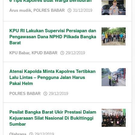
6 Tips Kapolres Buat Warga Berliburan
by
Arus mudik
,
POLRES BABAR
31/12/2019
admin
KPU RI Lakukan Supervisi Persiapan dan
Pengawasan Dana NPHD Pilkada Bangka
Barat
by
KPU Babar
,
KPUD BABAR
29/12/2019
admin
Atensi Kapolda Minta Kapolres Tertibkan
Lalu Lintas – Pengguna Jalan Harus
Pakai Helm
by
POLRES BABAR
29/12/2019
admin
Pesilat Bangka Barat Ukir Prestasi Dalam
Kejuaraaan Silat Nasional Di Bukittinggi
Sumbar
by
Olahraga
29/12/2019