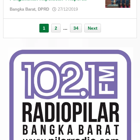
by
Bangka Barat
,
DPRD
27/12/2019
admin
1
2
…
34
Next