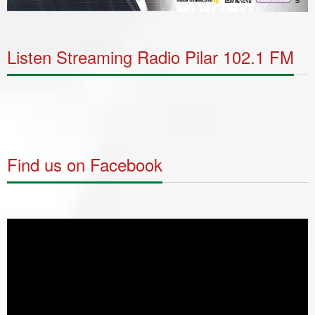
Listen Streaming Radio Pilar 102.1 FM
Find us on Facebook
Video
Player