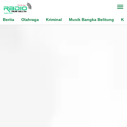
Skip
to
content
Berita
Olahraga
Kriminal
Musik Bangka Belitung
Ko