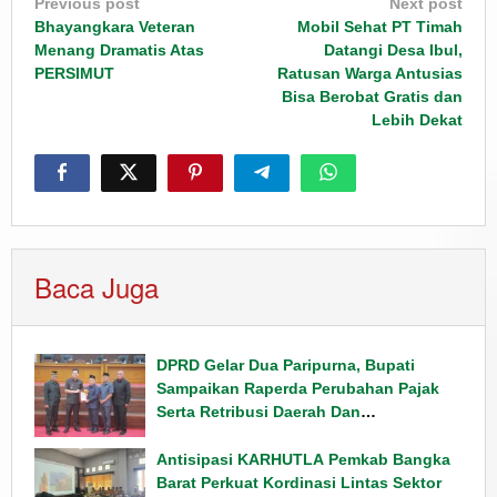
Post
Previous post
Next post
navigation
Bhayangkara Veteran
Mobil Sehat PT Timah
Menang Dramatis Atas
Datangi Desa Ibul,
PERSIMUT
Ratusan Warga Antusias
Bisa Berobat Gratis dan
Lebih Dekat
Baca Juga
DPRD Gelar Dua Paripurna, Bupati
Sampaikan Raperda Perubahan Pajak
Serta Retribusi Daerah Dan
Penyampaian Rancangan KUPA PPAS
Tahun 2026
Antisipasi KARHUTLA Pemkab Bangka
Barat Perkuat Kordinasi Lintas Sektor