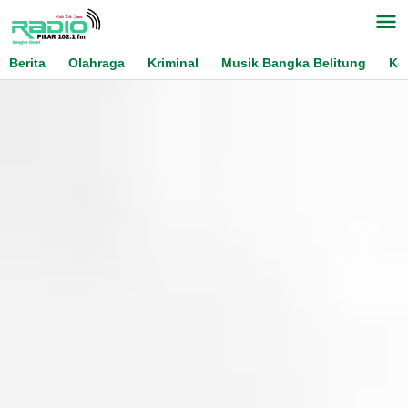
Skip
to
content
Berita
Olahraga
Kriminal
Musik Bangka Belitung
Ko