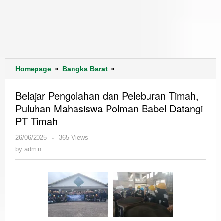
Belajar
Homepage
»
Bangka Barat
»
Pengolahan
dan
Belajar Pengolahan dan Peleburan Timah,
Peleburan
Puluhan Mahasiswa Polman Babel Datangi
Timah,
PT Timah
Puluhan
Mahasiswa
by
26/06/2025
-
365 Views
Polman
admin
by
admin
Babel
Datangi
PT
Timah