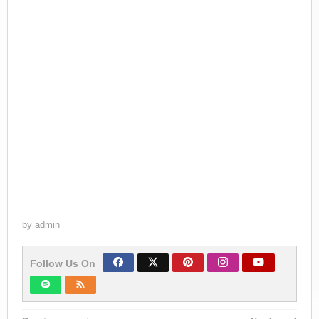
by
admin
Follow Us On