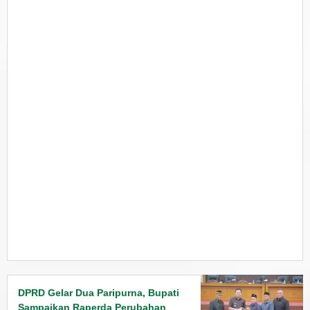
DPRD Gelar Dua Paripurna, Bupati
Sampaikan Raperda Perubahan