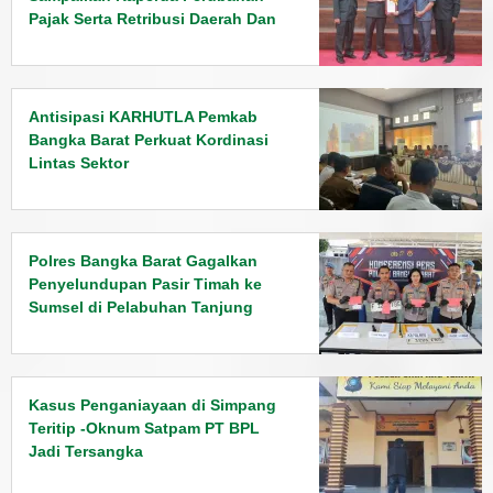
Pajak Serta Retribusi Daerah Dan
Penyampaian Rancangan KUPA
PPAS Tahun 2026
Antisipasi KARHUTLA Pemkab
Bangka Barat Perkuat Kordinasi
Lintas Sektor
Polres Bangka Barat Gagalkan
Penyelundupan Pasir Timah ke
Sumsel di Pelabuhan Tanjung
Kalian
Kasus Penganiayaan di Simpang
Teritip -Oknum Satpam PT BPL
Jadi Tersangka