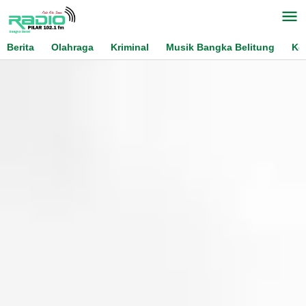
Skip
to
content
Berita
Olahraga
Kriminal
Musik Bangka Belitung
Ko