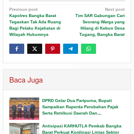
Post
Previous post
Next post
navigation
Kapolres Bangka Barat
Tim SAR Gabungan Cari
Tegaskan Tak Ada Ruang
Seorang Warga yang
Bagi Pelaku Kejahatan di
Hilang di Kebun Desa
Wilayah Hukumnya
Tugang, Bangka Barat
Baca Juga
DPRD Gelar Dua Paripurna, Bupati
Sampaikan Raperda Perubahan Pajak
Serta Retribusi Daerah Dan
Penyampaian Rancangan KUPA PPAS
Tahun 2026
Antisipasi KARHUTLA Pemkab Bangka
Barat Perkuat Kordinasi Lintas Sektor