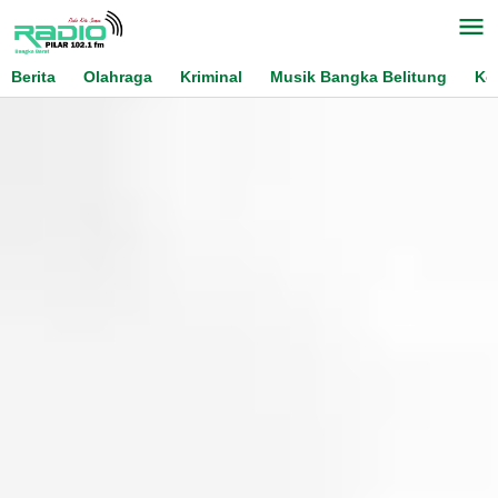
Skip
to
content
Berita
Olahraga
Kriminal
Musik Bangka Belitung
Ko