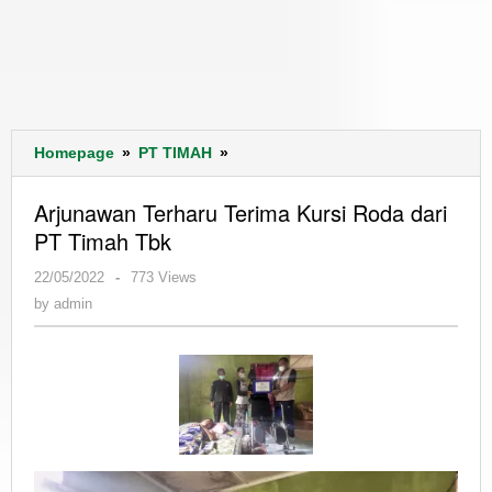
Arjunawan
Homepage
»
PT TIMAH
»
Terharu
Terima
Arjunawan Terharu Terima Kursi Roda dari
Kursi
PT Timah Tbk
Roda
dari
by
22/05/2022
-
773 Views
PT
admin
by
admin
Timah
Tbk