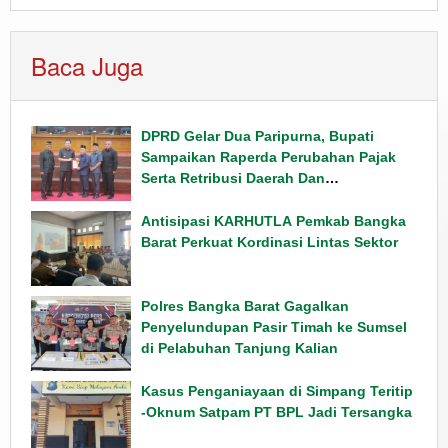
Baca Juga
DPRD Gelar Dua Paripurna, Bupati
Sampaikan Raperda Perubahan Pajak
Serta Retribusi Daerah Dan
Penyampaian Rancangan KUPA PPAS
Tahun 2026
Antisipasi KARHUTLA Pemkab Bangka
Barat Perkuat Kordinasi Lintas Sektor
Polres Bangka Barat Gagalkan
Penyelundupan Pasir Timah ke Sumsel
di Pelabuhan Tanjung Kalian
Kasus Penganiayaan di Simpang Teritip
-Oknum Satpam PT BPL Jadi Tersangka