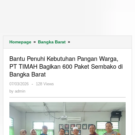
Bantu
Homepage
»
Bangka Barat
»
Penuhi
Kebutuhan
Bantu Penuhi Kebutuhan Pangan Warga,
Pangan
PT TIMAH Bagikan 600 Paket Sembako di
Warga,
Bangka Barat
PT
TIMAH
by
07/03/2026
-
128 Views
Bagikan
admin
by
admin
600
Paket
Sembako
di
Bangka
Barat