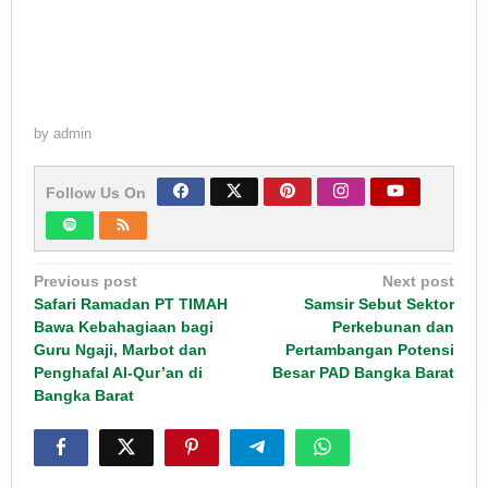
by
admin
Follow Us On
Post
Previous post
Next post
navigation
Safari Ramadan PT TIMAH
Samsir Sebut Sektor
Bawa Kebahagiaan bagi
Perkebunan dan
Guru Ngaji, Marbot dan
Pertambangan Potensi
Penghafal Al-Qur’an di
Besar PAD Bangka Barat
Bangka Barat