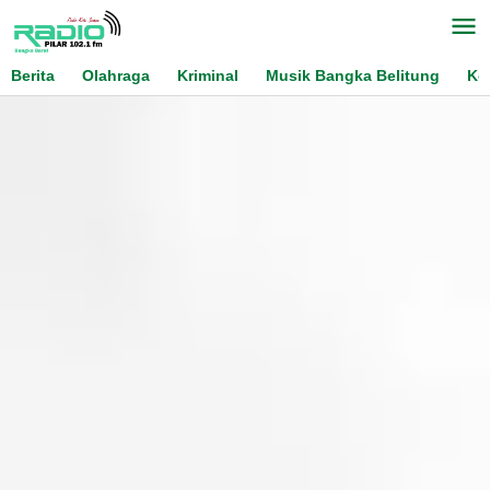
Skip
to
content
Berita
Olahraga
Kriminal
Musik Bangka Belitung
Ko