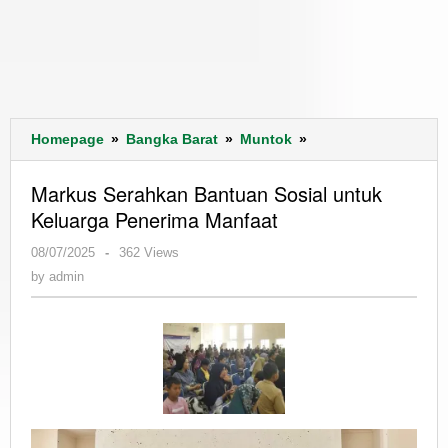
Markus
Homepage
»
Bangka Barat
»
Muntok
»
Serahkan
Bantuan
Markus Serahkan Bantuan Sosial untuk
Sosial
Keluarga Penerima Manfaat
untuk
Keluarga
by
08/07/2025
-
362 Views
Penerima
admin
by
admin
Manfaat