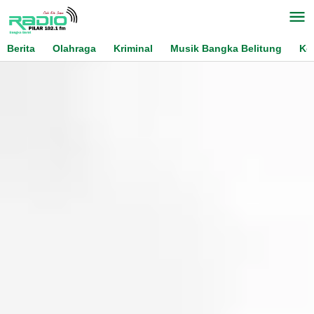
Skip
to
content
Berita
Olahraga
Kriminal
Musik Bangka Belitung
Ko