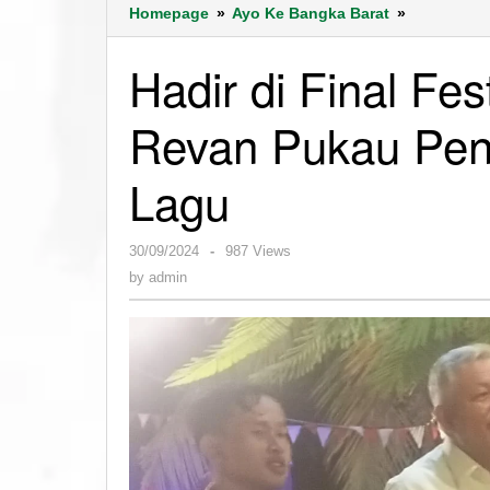
Hadir
Homepage
»
Ayo Ke Bangka Barat
»
di
Final
Hadir di Final Fes
Festival
Karaoke
Revan Pukau Pen
Gelora,
Revan
Pukau
Lagu
Penonton
dengan
Dua
by
30/09/2024
-
987 Views
Buah
admin
by
admin
Lagu