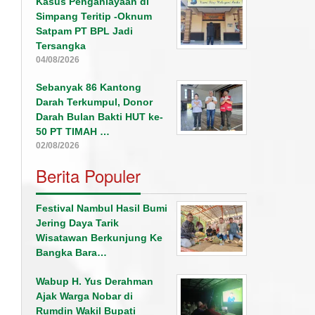
Kasus Penganiayaan di
Simpang Teritip -Oknum
Satpam PT BPL Jadi
Tersangka
04/08/2026
Sebanyak 86 Kantong
Darah Terkumpul, Donor
Darah Bulan Bakti HUT ke-
50 PT TIMAH …
02/08/2026
Berita Populer
Festival Nambul Hasil Bumi
Jering Daya Tarik
Wisatawan Berkunjung Ke
Bangka Bara…
Wabup H. Yus Derahman
Ajak Warga Nobar di
Rumdin Wakil Bupati