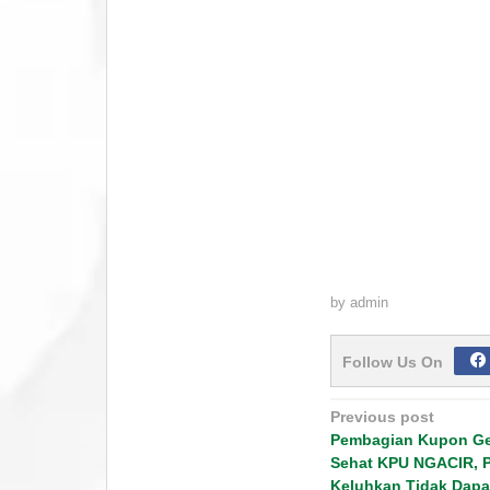
by
admin
Follow Us On
Post
Previous post
navigation
Pembagian Kupon Ge
Sehat KPU NGACIR, P
Keluhkan Tidak Dap