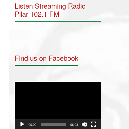
Listen Streaming Radio
Pilar 102.1 FM
Find us on Facebook
Video
Player
00:00
06:03