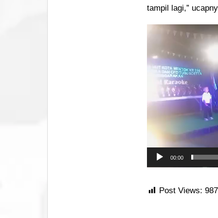
tampil lagi,” ucapny
Video
Player
00:00
Post Views:
987