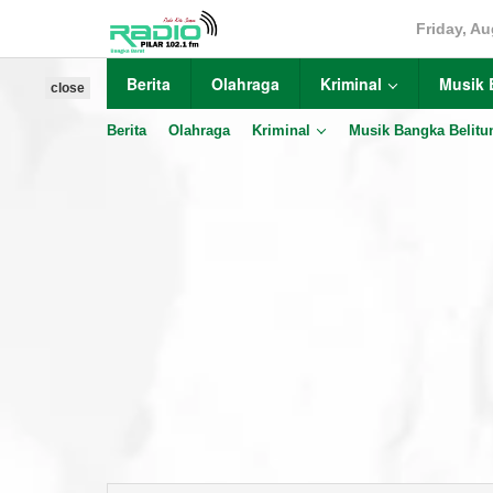
Skip
Friday, Au
to
content
Berita
Olahraga
Kriminal
Musik 
close
Berita
Olahraga
Kriminal
Musik Bangka Belitu